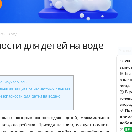
етей на воде
ости для детей на воде
Реклам
✨
Vis
запис
📅 Вы
а кли
е: изучаем азы
ожида
 лучшая защита от несчастных случаев
🕒 В 
езопасности для детей на воде»:
точных
вперё
💡
Под
време
ослых, которые сопровождают детей, максимального
небол
 каждого ребенка. Приходя на пляж, следует помнить,
✅
Нач
хия, которая не прощает ошибок и пренебрежения