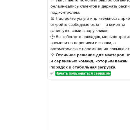
✨
VisitTime.ru
помогает быстро организо
онлайн-запись клиентов и держать расп
под контролем.
📅 Настройте услуги и длительность при
откройте свободные окна — и клиенты
запишутся сами в пару кликов.
🕒 Вы избегаете накладок, меньше трати
времени на переписки и звонки, а
автоматические напоминания повышают 
💡
Отличное решение для мастеров, с
и сервисных команд, которым важны
порядок и стабильная загрузка.
✅
Начать пользоваться сервисом