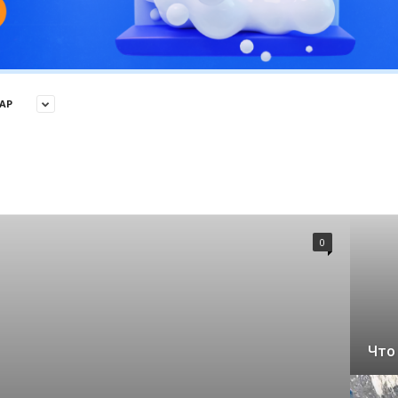
АР
0
Что