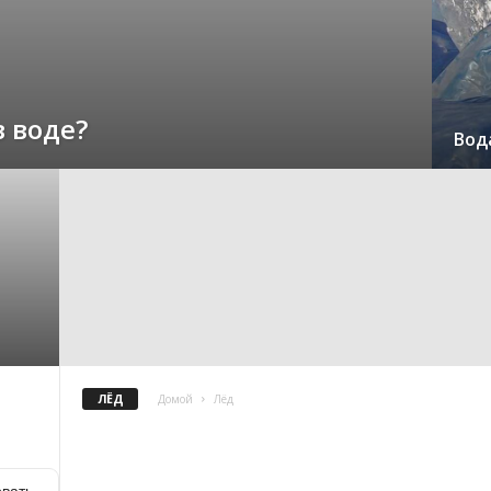
 воде?
Вод
ЛЁД
Домой
Лёд