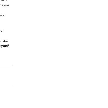
вать
исание
ёма,
те
явку.
тудий