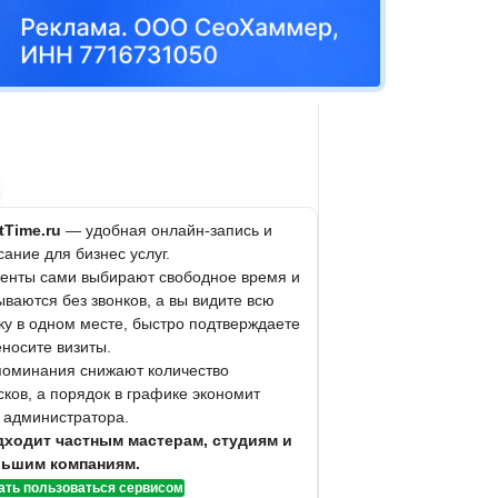
а
itTime.ru
— удобная онлайн-запись и
ание для бизнес услуг.
иенты сами выбирают свободное время и
ваются без звонков, а вы видите всю
зку в одном месте, быстро подтверждаете
еносите визиты.
поминания снижают количество
ков, а порядок в графике экономит
 администратора.
ходит частным мастерам, студиям и
ьшим компаниям.
ать пользоваться сервисом