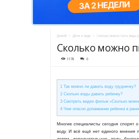
Домой
Дети и вода
Сколько можно пить воды р
Сколько можно п
1178
0
1
Так можно ли давать воду грудничку?
2
Сколько воды давать ребенку?
3
Смотреть видео фильм «Сколько можно
4
Чем опасно допаивание ребенка в ранн
Многие специалисты сегодня спорят о
воду. И всё ещё нет единого мнения п
детям дополнительную воду беспо