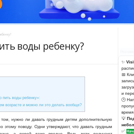
ебенку?
ить воды ребенку?
Реклам
✨
Vis
распис
📅 Кл
записы
загру
и пер
 пить воды ребенку»:
🕒 На
ем возрасте и можно ли это делать вообще?
пропус
время
💡
Под
 том, нужно ли давать грудным детям дополнительную
небол
о этому поводу. Одни утверждают, что давать грудным
✅
Нач
лезно, а порой даже вредно. Ведь дети получают